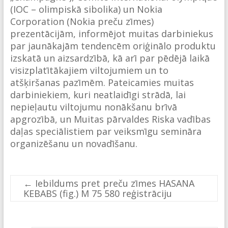
(IOC – olimpiskā sibolika) un Nokia
Corporation (Nokia preču zīmes)
prezentācijām, informējot muitas darbiniekus
par jaunākajām tendencēm oriģinālo produktu
izskatā un aizsardzībā, kā arī par pēdējā laikā
visizplatītākajiem viltojumiem un to
atšķiršanas pazīmēm. Pateicamies muitas
darbiniekiem, kuri neatlaidīgi strādā, lai
nepieļautu viltojumu nonākšanu brīvā
apgrozībā, un Muitas pārvaldes Riska vadības
daļas speciālistiem par veiksmīgu semināra
organizēšanu un novadīšanu.
←
Iebildums pret preču zīmes HASANA
KEBABS (fig.) M 75 580 reģistrāciju