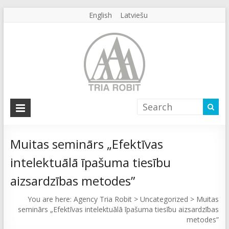
English
Latviešu
Agency
Tria
Robit
Muitas seminārs „Efektīvas
intelektuālā īpašuma tiesību
Agency
Tria
aizsardzības metodes”
Robit
You are here:
Agency Tria Robit
>
Uncategorized
>
Muitas
seminārs „Efektīvas intelektuālā īpašuma tiesību aizsardzības
metodes”