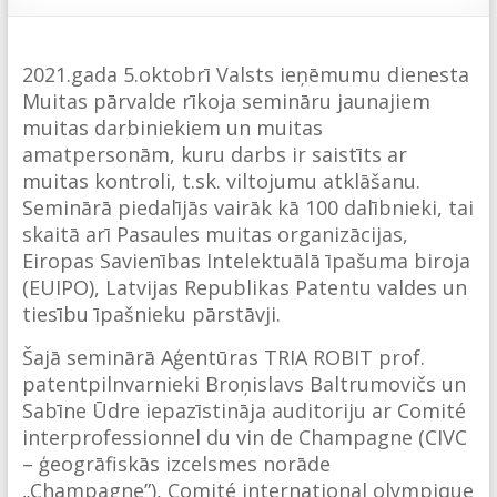
2021.gada 5.oktobrī Valsts ieņēmumu dienesta
Muitas pārvalde rīkoja semināru jaunajiem
muitas darbiniekiem un muitas
amatpersonām, kuru darbs ir saistīts ar
muitas kontroli, t.sk. viltojumu atklāšanu.
Seminārā piedalījās vairāk kā 100 dalībnieki, tai
skaitā arī Pasaules muitas organizācijas,
Eiropas Savienības Intelektuālā īpašuma biroja
(EUIPO), Latvijas Republikas Patentu valdes un
tiesību īpašnieku pārstāvji.
Šajā seminārā Aģentūras TRIA ROBIT prof.
patentpilnvarnieki Broņislavs Baltrumovičs un
Sabīne Ūdre iepazīstināja auditoriju ar Comité
interprofessionnel du vin de Champagne (CIVC
– ģeogrāfiskās izcelsmes norāde
„Champagne”), Comité international olympique