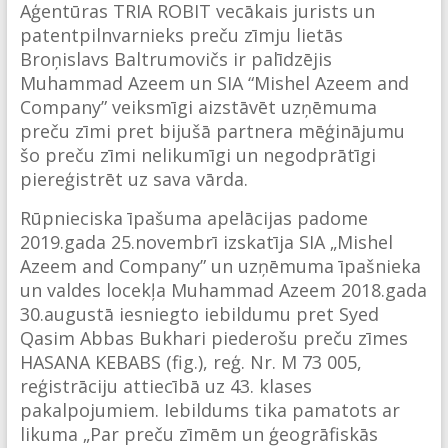
Aģentūras TRIA ROBIT vecākais jurists un
patentpilnvarnieks preču zīmju lietās
Broņislavs Baltrumovičs ir palīdzējis
Muhammad Azeem un SIA “Mishel Azeem and
Company” veiksmīgi aizstāvēt uzņēmuma
preču zīmi pret bijušā partnera mēģinājumu
šo preču zīmi nelikumīgi un negodprātīgi
piereģistrēt uz sava vārda.
Rūpnieciska īpašuma apelācijas padome
2019.gada 25.novembrī izskatīja SIA „Mishel
Azeem and Company” un uzņēmuma īpašnieka
un valdes locekļa Muhammad Azeem 2018.gada
30.augustā iesniegto iebildumu pret Syed
Qasim Abbas Bukhari piederošu preču zīmes
HASANA KEBABS (fig.), reģ. Nr. M 73 005,
reģistrāciju attiecībā uz 43. klases
pakalpojumiem. Iebildums tika pamatots ar
likuma „Par preču zīmēm un ģeogrāfiskās