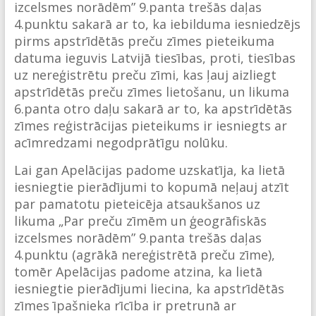
izcelsmes norādēm” 9.panta trešās daļas
4.punktu sakarā ar to, ka iebilduma iesniedzējs
pirms apstrīdētās preču zīmes pieteikuma
datuma ieguvis Latvijā tiesības, proti, tiesības
uz nereģistrētu preču zīmi, kas ļauj aizliegt
apstrīdētās preču zīmes lietošanu, un likuma
6.panta otro daļu sakarā ar to, ka apstrīdētās
zīmes reģistrācijas pieteikums ir iesniegts ar
acīmredzami negodprātīgu nolūku.
Lai gan Apelācijas padome uzskatīja, ka lietā
iesniegtie pierādījumi to kopumā neļauj atzīt
par pamatotu pieteicēja atsaukšanos uz
likuma „Par preču zīmēm un ģeogrāfiskās
izcelsmes norādēm” 9.panta trešās daļas
4.punktu (agrākā nereģistrētā preču zīme),
tomēr Apelācijas padome atzina, ka lietā
iesniegtie pierādījumi liecina, ka apstrīdētās
zīmes īpašnieka rīcība ir pretrunā ar