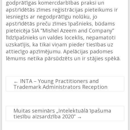
godprātīgas komercdarbības praksi un
apstrīdētās zīmes reģistrācijas pieteikums ir
iesniegts ar negodprātīgu nolūku, jo
apstrīdētās preču zīmes īpašnieks, būdams
pieteicēja SIA “Mishel Azeem and Company”
līdzīpašnieks un valdes loceklis, nepamatoti
uzskatījis, ka tikai viņam pieder tiesības uz
attiecīgo apzīmējumu. Apelācijas padomes
lēmums netika pārsūdzēts un ir stājies spēkā.
←
INTA – Young Practitioners and
Trademark Administrators Reception
Muitas seminārs „Intelektuālā īpašuma
tiesību aizsardzība 2020”
→