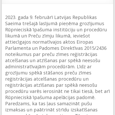
2023. gada 9. februārī Latvijas Republikas
Saeima trešajā lasījumā pieņēma grozījumus
Rūpnieciskā īpašuma institūciju un procedūru
likumā un Preču zīmju likumā, ieviešot
attiecīgajos normatīvajos aktos Eiropas
Parlamenta un Padomes Direktīvas 2015/2436
noteikumus par preču zīmes reģistrācijas
atcelšanas un atzīšanas par spēkā neesošu
administratīvajām procedūrām. Līdz ar
grozījumu spēkā stāšanos preču zīmes
reģistrācijas atcelšanas procedūru un
reģistrācijas atzīšanas par spēkā neesošu
procedūru varēs ierosināt ne tikai tiesā, bet arī
Rūpnieciskā īpašuma apelācijas padomē.
Paredzams, ka tas ļaus samazināt pušu
izmaksas un paātrināt strīdu izskatīšanas