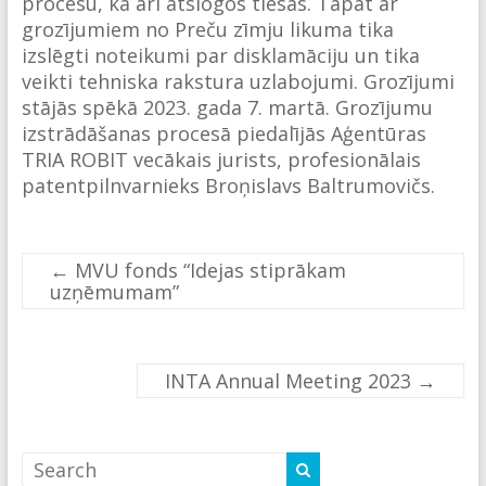
procesu, kā arī atslogos tiesas. Tāpat ar
grozījumiem no Preču zīmju likuma tika
izslēgti noteikumi par disklamāciju un tika
veikti tehniska rakstura uzlabojumi. Grozījumi
stājās spēkā 2023. gada 7. martā. Grozījumu
izstrādāšanas procesā piedalījās Aģentūras
TRIA ROBIT vecākais jurists, profesionālais
patentpilnvarnieks Broņislavs Baltrumovičs.
←
MVU fonds “Idejas stiprākam
uzņēmumam”
INTA Annual Meeting 2023
→