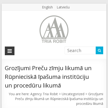
English
Latviešu
Agency
Tria
Robit
Grozījumi Preču zīmju likumā un
Rūpnieciskā īpašuma institūciju
Agency
Tria
un procedūru likumā
Robit
You are here:
Agency Tria Robit
>
Uncategorized
>
Grozījumi
Preču zīmju likumā un Rūpnieciskā īpašuma institūciju un
procedūru likumā