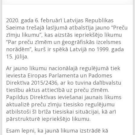
2020. gada 6. februārī Latvijas Republikas
Saeima trešajā lasījumā atbalstīja jauno “Preču
zīmju likumu”, kas aizstās iepriekšējo likumu
“Par preču zīmēm un ģeogrāfiskās izcelsmes
norādēm”, kurš ir spēkā Latvijā no 1999. gada
15. jūlija.
Ar jauno likumu nacionālajā regulējumā tiek
ieviesta Eiropas Parlamenta un Padomes
Direktīva 2015/2436, ar ko tuvina dalībvalstu
tiesību aktus attiecībā uz preču zīmēm.
Papildus Direktīvas ieviešanai jaunais likums
aktualizē preču zīmju tiesisko regulējumu
atbilstoši šī brīža tiesiskai situācijai, kā arī
pārstrukturē iepriekšējo likumu.
Esam lepni, ka jaunā likuma izstrādē kā