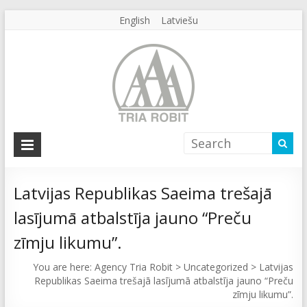
English
Latviešu
Agency
Tria
Robit
Latvijas Republikas Saeima trešajā
lasījumā atbalstīja jauno “Preču
Agency
Tria
zīmju likumu”.
Robit
You are here:
Agency Tria Robit
>
Uncategorized
>
Latvijas
Republikas Saeima trešajā lasījumā atbalstīja jauno “Preču
zīmju likumu”.