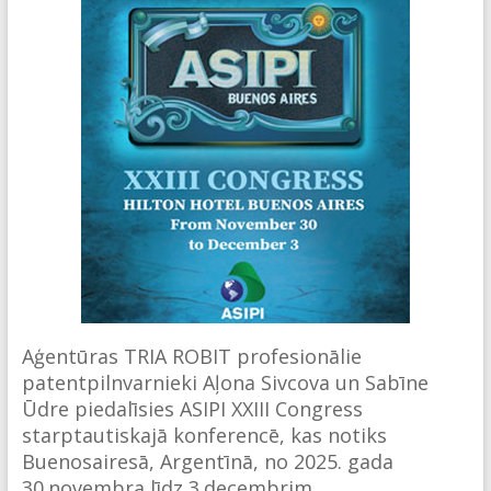
Aģentūras TRIA ROBIT profesionālie
patentpilnvarnieki Aļona Sivcova un Sabīne
Ūdre piedalīsies ASIPI XXIII Congress
starptautiskajā konferencē, kas notiks
Buenosairesā, Argentīnā, no 2025. gada
30.novembra līdz 3.decembrim ….