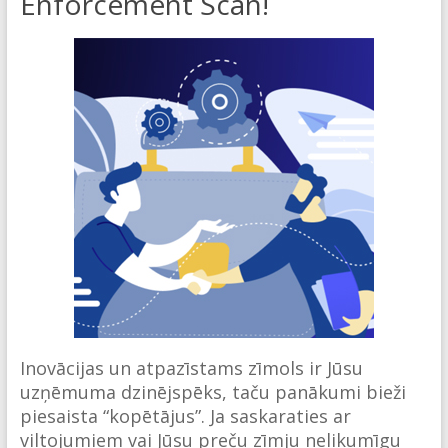
Enforcement Scan!
Inovācijas un atpazīstams zīmols ir Jūsu
uzņēmuma dzinējspēks, taču panākumi bieži
piesaista “kopētājus”. Ja saskaraties ar
viltojumiem vai Jūsu preču zīmju nelikumīgu