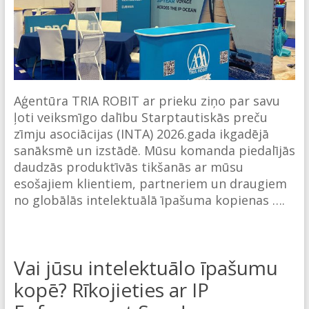
Aģentūra TRIA ROBIT ar prieku ziņo par savu
ļoti veiksmīgo dalību Starptautiskās preču
zīmju asociācijas (INTA) 2026.gada ikgadējā
sanāksmē un izstādē. Mūsu komanda piedalījās
daudzās produktīvās tikšanās ar mūsu
esošajiem klientiem, partneriem un draugiem
no globālās intelektuālā īpašuma kopienas ….
Vai jūsu intelektuālo īpašumu
kopē? Rīkojieties ar IP