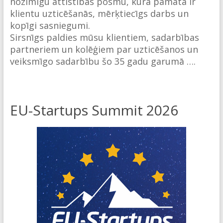
nozīmīgu attīstības posmu, kura pamatā ir
klientu uzticēšanās, mērķtiecīgs darbs un
kopīgi sasniegumi.
Sirsnīgs paldies mūsu klientiem, sadarbības
partneriem un kolēģiem par uzticēšanos un
veiksmīgo sadarbību šo 35 gadu garumā ….
EU-Startups Summit 2026